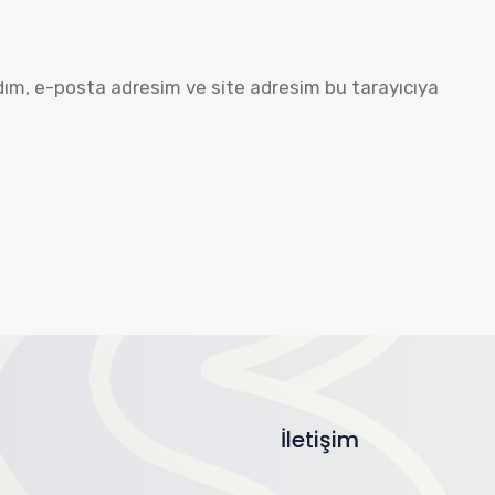
dım, e-posta adresim ve site adresim bu tarayıcıya
İletişim