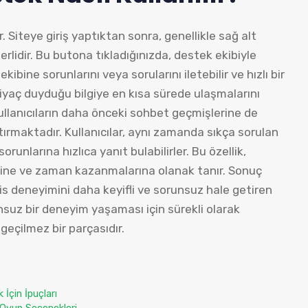
 Siteye giriş yaptıktan sonra, genellikle sağ alt
idir. Bu butona tıkladığınızda, destek ekibiyle
kibine sorunlarını veya sorularını iletebilir ve hızlı bir
ihtiyaç duyduğu bilgiye en kısa sürede ulaşmalarını
ullanıcıların daha önceki sohbet geçmişlerine de
ırmaktadır. Kullanıcılar, aynı zamanda sıkça sorulan
unlarına hızlıca yanıt bulabilirler. Bu özellik,
lerine ve zaman kazanmalarına olanak tanır. Sonuç
is deneyimini daha keyifli ve sorunsuz hale getiren
unsuz bir deneyim yaşaması için sürekli olarak
eçilmez bir parçasıdır.
İçin İpuçları