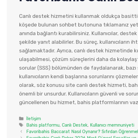
Canlı destek hizmetini kullanmak oldukça basittir.
köşede bulunan sohbet butonuna tıklamanız yeterl
anında bağlantı kurabilirsiniz. Kullanıcılar, destek e
şekilde yanıt alabilirler. Bu süreç, kullanıcıların 
sağlamaktadır. Ayrıca, canlı destek hizmetinde k
ulaşabilmesi, çözüm süreçlerini daha da kolaylaşt
sorular (SSS) bölümünden de faydalanarak, bazı sor
kullanıcıların kendi başlarına sorunlarını çözme
olarak, söz konusu site canlı destek hizmeti, bah
önemli bir unsurdur. Kullanıcıların güvenli ve sor
güncellenen bu hizmet, bahis platformlarının vazg
Kategoriler
İletişim
Etiketler
Bahis platformu
,
Canlı Destek
,
Kullanıcı memnuniyeti
Favoribahis Baccarat Nasıl Oynanır? Sıfırdan Öğrenmek 