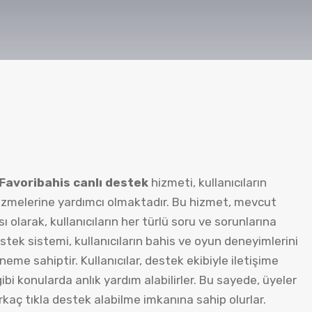
Favoribahis canlı destek
hizmeti, kullanıcıların
de çözmelerine yardımcı olmaktadır. Bu hizmet, mevcut
ı olarak, kullanıcıların her türlü soru ve sorunlarına
stek sistemi, kullanıcıların bahis ve oyun deneyimlerini
neme sahiptir. Kullanıcılar, destek ekibiyle iletişime
bi konularda anlık yardım alabilirler. Bu sayede, üyeler
irkaç tıkla destek alabilme imkanına sahip olurlar.