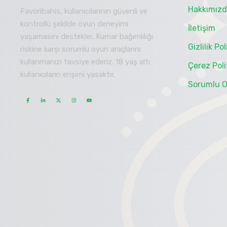
Hakkımız
Favoribahis, kullanıcılarının güvenli ve
kontrollü şekilde oyun deneyimi
İletişim
yaşamasını destekler. Kumar bağımlılığı
Gizlilik Pol
riskine karşı sorumlu oyun araçlarını
kullanmanızı tavsiye ederiz. 18 yaş altı
Çerez Poli
kullanıcıların erişimi yasaktır.
Sorumlu 