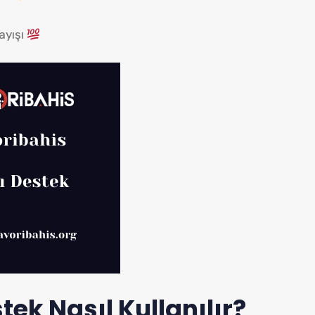
ayışı
ek Nasıl Kullanılır?