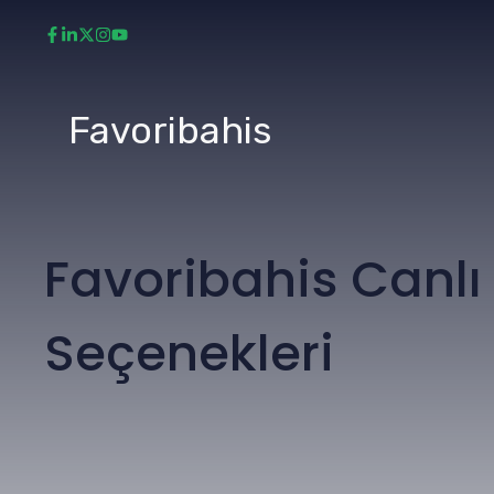
İçeriğe
atla
Favoribahis
Favoribahis Canlı 
Seçenekleri