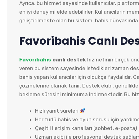
Ayrıca, bu hizmet sayesinde kullanıcılar, platformu
en iyi deneyimi elde edebilirler. Kullanıcıların m
geliştirilmekte olan bu sistem, bahis dünyasında 
Favoribahis Canlı Dest
Favoribahis
canlı destek
hizmetinin birçok önem
veren bu sistem sayesinde istedikleri zaman destek
bahis yapan kullanıcılar için oldukça faydalıdır. Ca
çözmelerine olanak tanır. Destek ekibi, genellikle 
bekleme süresini minimuma indirmektedir. Bu hizme
Hızlı yanıt süreleri
Her türlü bahis ve oyun sorusu için yardım
Çeşitli iletişim kanalları (sohbet, e-posta)
Uzman ekibi ile profesyonel destek sağl