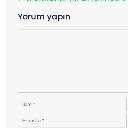
Favoribahis Canlı Poker 2026 Mart Güncel Fırsatlar ve
Yorum yapın
Yorum
İsim
E-
posta