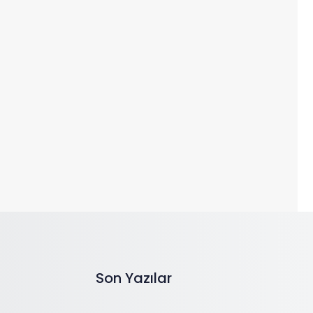
Son Yazılar