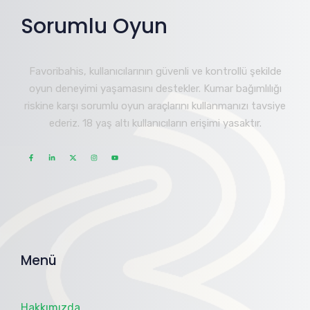
Sorumlu Oyun
Favoribahis, kullanıcılarının güvenli ve kontrollü şekilde
oyun deneyimi yaşamasını destekler. Kumar bağımlılığı
riskine karşı sorumlu oyun araçlarını kullanmanızı tavsiye
ederiz. 18 yaş altı kullanıcıların erişimi yasaktır.
Menü
Hakkımızda