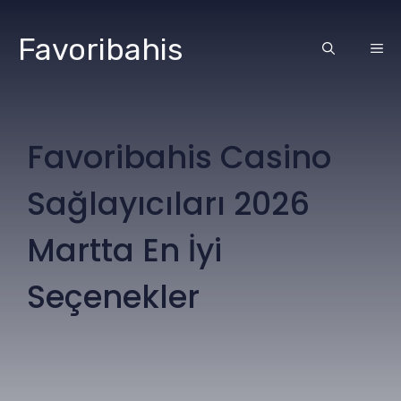
İçeriğe
atla
Favoribahis
ME
Favoribahis Casino
Sağlayıcıları 2026
Martta En İyi
Seçenekler