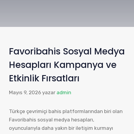
Favoribahis Sosyal Medya
Hesapları Kampanya ve
Etkinlik Fırsatları
Mayıs 9, 2026
yazar
admin
Türkçe çevrimiçi bahis platformlarından biri olan
Favoribahis sosyal medya hesapları,
oyuncularıyla daha yakın bir iletişim kurmayı