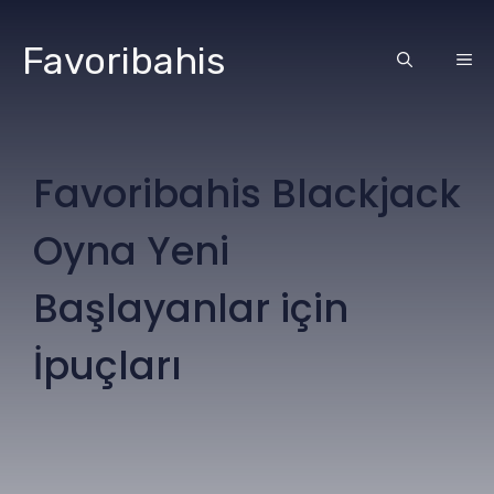
İçeriğe
atla
Favoribahis
ME
Favoribahis Blackjack
Oyna Yeni
Başlayanlar için
İpuçları