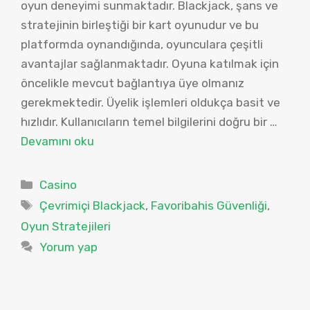
oyun deneyimi sunmaktadır. Blackjack, şans ve
stratejinin birleştiği bir kart oyunudur ve bu
platformda oynandığında, oyunculara çeşitli
avantajlar sağlanmaktadır. Oyuna katılmak için
öncelikle mevcut bağlantıya üye olmanız
gerekmektedir. Üyelik işlemleri oldukça basit ve
hızlıdır. Kullanıcıların temel bilgilerini doğru bir …
Devamını oku
Kategoriler
Casino
Etiketler
Çevrimiçi Blackjack
,
Favoribahis Güvenliği
,
Oyun Stratejileri
Yorum yap