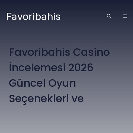
İçeriğe
atla
Favoribahis
ME
Favoribahis Casino
İncelemesi 2026
Güncel Oyun
Seçenekleri ve