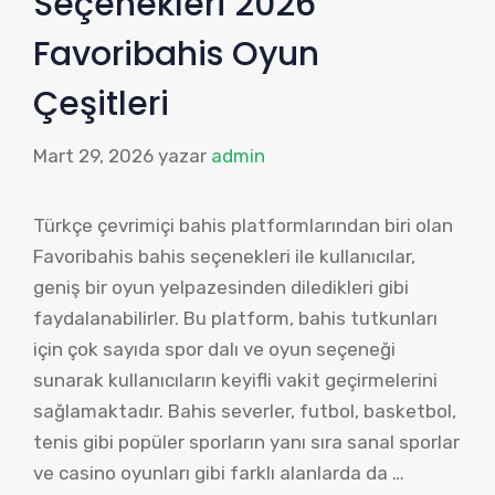
Seçenekleri 2026
Favoribahis Oyun
Çeşitleri
Mart 29, 2026
yazar
admin
Türkçe çevrimiçi bahis platformlarından biri olan
Favoribahis bahis seçenekleri ile kullanıcılar,
geniş bir oyun yelpazesinden diledikleri gibi
faydalanabilirler. Bu platform, bahis tutkunları
için çok sayıda spor dalı ve oyun seçeneği
sunarak kullanıcıların keyifli vakit geçirmelerini
sağlamaktadır. Bahis severler, futbol, basketbol,
tenis gibi popüler sporların yanı sıra sanal sporlar
ve casino oyunları gibi farklı alanlarda da …