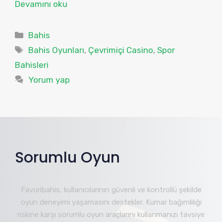
Devamını oku
Kategoriler
Bahis
Etiketler
Bahis Oyunları
,
Çevrimiçi Casino
,
Spor
Bahisleri
Yorum yap
Sorumlu Oyun
Favoribahis, kullanıcılarının güvenli ve kontrollü şekilde
oyun deneyimi yaşamasını destekler. Kumar bağımlılığı
riskine karşı sorumlu oyun araçlarını kullanmanızı tavsiye