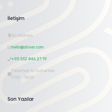
İletişim
An address
hello@driver.com
+90 532 846 27 19
Pazartesi to Cumartesi
9:00 - 18:00
Son Yazılar