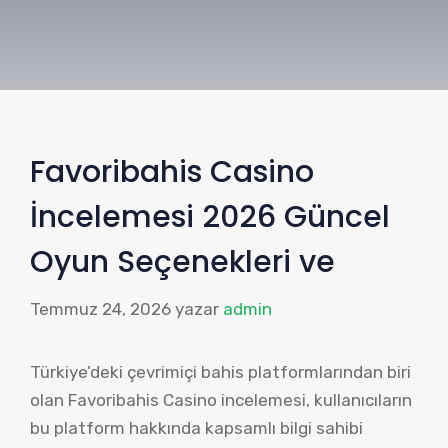
Favoribahis Casino
İncelemesi 2026 Güncel
Oyun Seçenekleri ve
Temmuz 24, 2026
yazar
admin
Türkiye’deki çevrimiçi bahis platformlarından biri
olan Favoribahis Casino incelemesi, kullanıcıların
bu platform hakkında kapsamlı bilgi sahibi