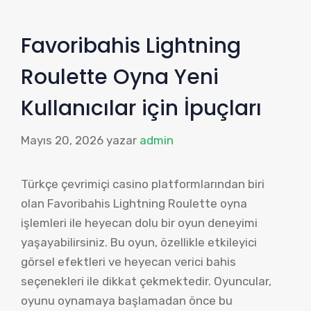
Favoribahis Lightning
Roulette Oyna Yeni
Kullanıcılar için İpuçları
Mayıs 20, 2026
yazar
admin
Türkçe çevrimiçi casino platformlarından biri
olan Favoribahis Lightning Roulette oyna
işlemleri ile heyecan dolu bir oyun deneyimi
yaşayabilirsiniz. Bu oyun, özellikle etkileyici
görsel efektleri ve heyecan verici bahis
seçenekleri ile dikkat çekmektedir. Oyuncular,
oyunu oynamaya başlamadan önce bu