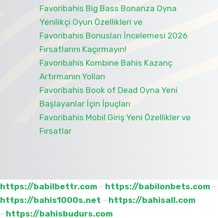
Favoribahis Big Bass Bonanza Oyna
Yenilikçi Oyun Özellikleri ve
Favoribahis Bonusları İncelemesi 2026
Fırsatlarını Kaçırmayın!
Favoribahis Kombine Bahis Kazanç
Artırmanın Yolları
Favoribahis Book of Dead Oyna Yeni
Başlayanlar İçin İpuçları
Favoribahis Mobil Giriş Yeni Özellikler ve
Fırsatlar
https://babilbettr.com
-
https://babilonbets.com
-
https://bahis1000s.net
-
https://bahisall.com
-
https://bahisbudurs.com