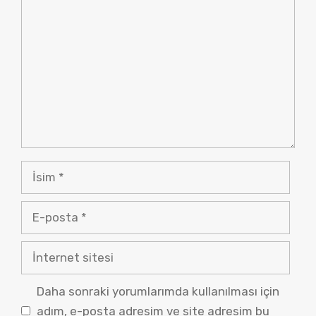
Yorum
İsim
E-
posta
İnternet
sitesi
Daha sonraki yorumlarımda kullanılması için
adım, e-posta adresim ve site adresim bu