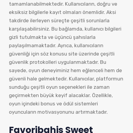
tamamlanabilmektedir. Kullanıcıların, doğru ve
eksiksiz bilgilerle kayıt olmaları önemlidir. Aksi
takdirde ilerleyen süreçte çeşitli sorunlarla
karşılaşabilirsiniz. Bu bağlamda, kullanıcı bilgileri
gizli tutulmakta ve üçüncü şahıslarla
paylaşılmamaktadır. Ayrıca, kullanıcıların
güvenliği için söz konusu site üzerinde çeşitli
güvenlik protokolleri uygulanmaktadır. Bu
sayede, oyun deneyiminiz hem eğlenceli hem de
güvenli hale gelmektedir. Kullanıcılar, platformun
sunduğu çeşitli oyun seçenekleri ile zaman
geçirmekten büyük keyif alacaklar. Özellikle,
oyun içindeki bonus ve ödül sistemleri
oyuncuların motivasyonunu artırmaktadır.
Favoribahis Sweet