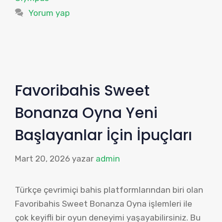
Yorum yap
Favoribahis Sweet
Bonanza Oyna Yeni
Başlayanlar İçin İpuçları
Mart 20, 2026
yazar
admin
Türkçe çevrimiçi bahis platformlarından biri olan
Favoribahis Sweet Bonanza Oyna işlemleri ile
çok keyifli bir oyun deneyimi yaşayabilirsiniz. Bu