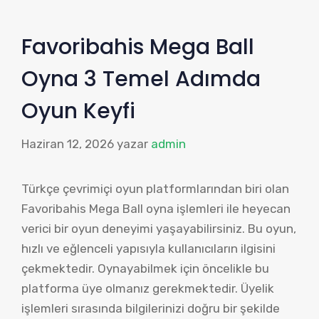
Favoribahis Mega Ball
Oyna 3 Temel Adımda
Oyun Keyfi
Haziran 12, 2026
yazar
admin
Türkçe çevrimiçi oyun platformlarından biri olan
Favoribahis Mega Ball oyna işlemleri ile heyecan
verici bir oyun deneyimi yaşayabilirsiniz. Bu oyun,
hızlı ve eğlenceli yapısıyla kullanıcıların ilgisini
çekmektedir. Oynayabilmek için öncelikle bu
platforma üye olmanız gerekmektedir. Üyelik
işlemleri sırasında bilgilerinizi doğru bir şekilde