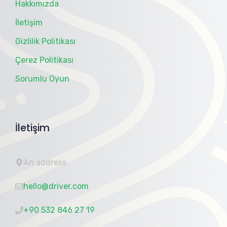
Hakkımızda
İletişim
Gizlilik Politikası
Çerez Politikası
Sorumlu Oyun
İletişim
An address
hello@driver.com
+90 532 846 27 19