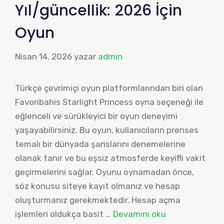
Yıl/güncellik: 2026 İçin
Oyun
Nisan 14, 2026
yazar
admin
Türkçe çevrimiçi oyun platformlarından biri olan
Favoribahis Starlight Princess oyna seçeneği ile
eğlenceli ve sürükleyici bir oyun deneyimi
yaşayabilirsiniz. Bu oyun, kullanıcıların prenses
temalı bir dünyada şanslarını denemelerine
olanak tanır ve bu eşsiz atmosferde keyifli vakit
geçirmelerini sağlar. Oyunu oynamadan önce,
söz konusu siteye kayıt olmanız ve hesap
oluşturmanız gerekmektedir. Hesap açma
işlemleri oldukça basit …
Devamını oku