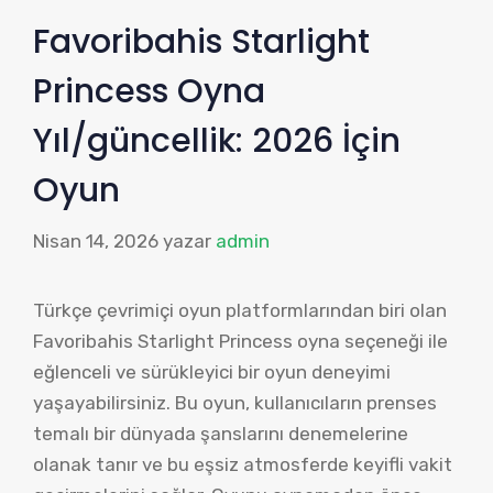
Favoribahis Starlight
Princess Oyna
Yıl/güncellik: 2026 İçin
Oyun
Nisan 14, 2026
yazar
admin
Türkçe çevrimiçi oyun platformlarından biri olan
Favoribahis Starlight Princess oyna seçeneği ile
eğlenceli ve sürükleyici bir oyun deneyimi
yaşayabilirsiniz. Bu oyun, kullanıcıların prenses
temalı bir dünyada şanslarını denemelerine
olanak tanır ve bu eşsiz atmosferde keyifli vakit