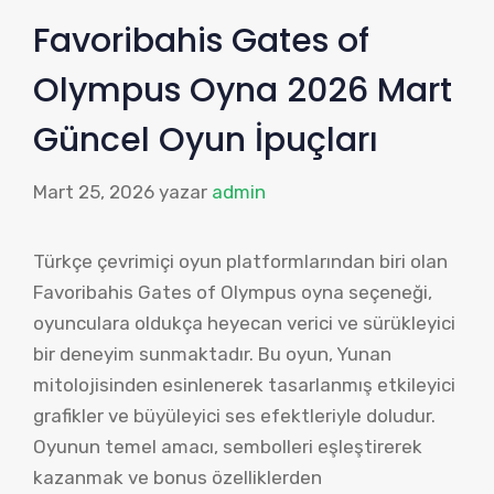
Favoribahis Gates of
Olympus Oyna 2026 Mart
Güncel Oyun İpuçları
Mart 25, 2026
yazar
admin
Türkçe çevrimiçi oyun platformlarından biri olan
Favoribahis Gates of Olympus oyna seçeneği,
oyunculara oldukça heyecan verici ve sürükleyici
bir deneyim sunmaktadır. Bu oyun, Yunan
mitolojisinden esinlenerek tasarlanmış etkileyici
grafikler ve büyüleyici ses efektleriyle doludur.
Oyunun temel amacı, sembolleri eşleştirerek
kazanmak ve bonus özelliklerden