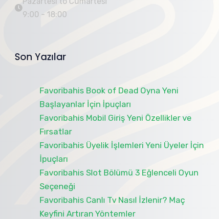
Pazartesi to Cumartesi
9:00 - 18:00
Son Yazılar
Favoribahis Book of Dead Oyna Yeni
Başlayanlar İçin İpuçları
Favoribahis Mobil Giriş Yeni Özellikler ve
Fırsatlar
Favoribahis Üyelik İşlemleri Yeni Üyeler İçin
İpuçları
Favoribahis Slot Bölümü 3 Eğlenceli Oyun
Seçeneği
Favoribahis Canlı Tv Nasıl İzlenir? Maç
Keyfini Artıran Yöntemler