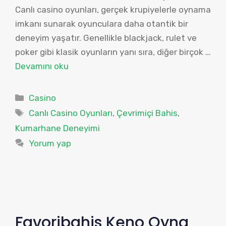
Canlı casino oyunları, gerçek krupiyelerle oynama
imkanı sunarak oyunculara daha otantik bir
deneyim yaşatır. Genellikle blackjack, rulet ve
poker gibi klasik oyunların yanı sıra, diğer birçok …
Devamını oku
Kategoriler
Casino
Etiketler
Canlı Casino Oyunları
,
Çevrimiçi Bahis
,
Kumarhane Deneyimi
Yorum yap
Favoribahis Keno Oyna