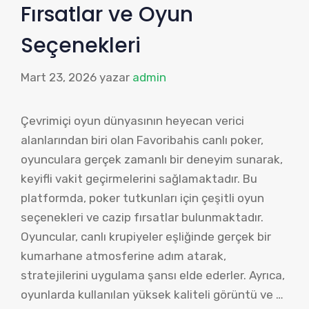
Fırsatlar ve Oyun
Seçenekleri
Mart 23, 2026
yazar
admin
Çevrimiçi oyun dünyasının heyecan verici
alanlarından biri olan Favoribahis canlı poker,
oyunculara gerçek zamanlı bir deneyim sunarak,
keyifli vakit geçirmelerini sağlamaktadır. Bu
platformda, poker tutkunları için çeşitli oyun
seçenekleri ve cazip fırsatlar bulunmaktadır.
Oyuncular, canlı krupiyeler eşliğinde gerçek bir
kumarhane atmosferine adım atarak,
stratejilerini uygulama şansı elde ederler. Ayrıca,
oyunlarda kullanılan yüksek kaliteli görüntü ve …