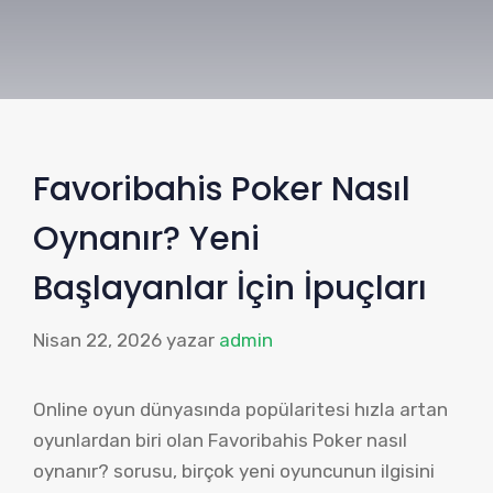
Favoribahis Poker Nasıl
Oynanır? Yeni
Başlayanlar İçin İpuçları
Nisan 22, 2026
yazar
admin
Online oyun dünyasında popülaritesi hızla artan
oyunlardan biri olan Favoribahis Poker nasıl
oynanır? sorusu, birçok yeni oyuncunun ilgisini